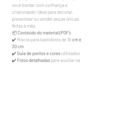
você bordar com confiança e
criatividade! Ideal para decorar,
presentear ou vender peças únicas
feitas à mão.
📦
Conteúdo do material (PDF):
✔️ Riscos para bastidores de 16
cm e
20 cm
✔️
Guia de pontos e cores
utilizados
✔️
Fotos detalhadas
para auxiliar na
execução
✔️ Folha de Elementos com desenhos
extras
Perfeito para quem ama bordar com
carinho — do iniciante ao avançado.
Quem Faz